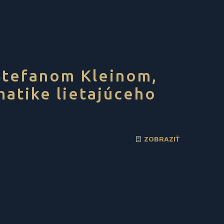
 Štefanom Kleinom,
matike lietajúceho
ZOBRAZIŤ