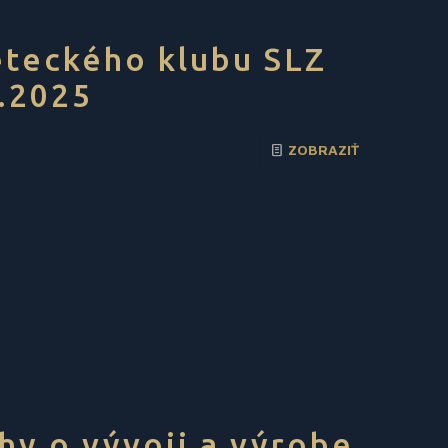
eteckého klubu SLZ
2.2025
ZOBRAZIŤ
hy o vývoji a výrobe