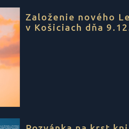
Založenie nového L
v Košiciach dňa 9.1
Pozvánka na krst kni