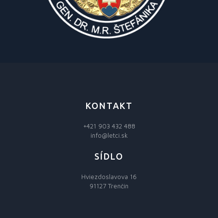
KONTAKT
+421 903 432 488
info@letci.sk
SÍDLO
Hviezdoslavova 16
91127 Trenčín