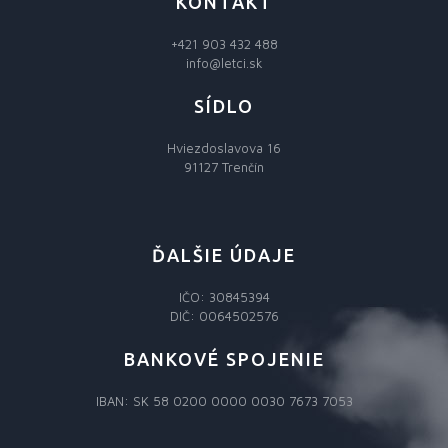
KONTAKT
+421 903 432 488
info@letci.sk
SÍDLO
Hviezdoslavova 16
91127 Trenčín
ĎALŠIE ÚDAJE
IČO: 30845394
DIČ: 0064502576
BANKOVÉ SPOJENIE
IBAN: SK 58 0200 0000 0030 7673 7053