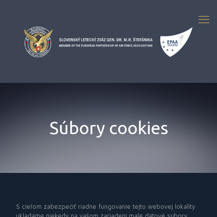
Súbory cookies
S cieľom zabezpečiť riadne fungovanie tejto webovej lokality
ukladáme niekedy na vašom zariadení malé dátové súbory,