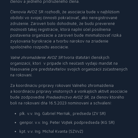
členov a jedného pridruženého člena.
Členovia AVOZ SR rozhodli, že asociácia bude v najbližšom
období vo svojej činnosti pokračovať, ako neregistrované
združenie. Zároveň bolo dohodnuté, že budú preverené
možnosti takej registrácie, ktorá naplní účel posilnenia
postavenia organizácie a zároveň bude minimalizovať riziká
zvyšovania byrokracie a tvorbu nárokov na zriadenie
spoločného rozpočtu asociácie.
Valné zhromaždenie AVOZ SR
tvoria štatutári členských
organizácií, ktorí v prípade ich neúčasti vydajú mandát na
hlasovanie pre predstaviteľov svojich organizácií zúčastnených
na rokovaní.
Za koordináciu prípravy rokovaní Valného zhromaždenia
a koordináciu prípravy vnútorných a vonkajších aktivít asociácie
bude zodpovedné
Predsedníctvo AVOZ SR
, za členov ktorého
boli na rokovaní dňa 16.5.2023 nominovaní a schválení:
plk. v.v. Ing. Gabriel Merňák, predseda (ZV SR)
genpor. v.v. Ing. Peter Vojtek podpredseda (KG SR)
kpt. v.v. Ing. Michal Kvanta (SZVvZ)