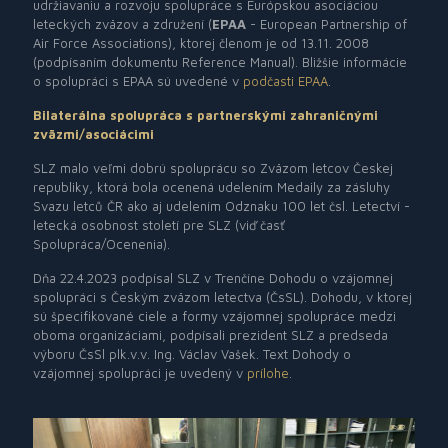
udržiavaniu a rozvoju spolupráce s Európskou asociáciou
leteckých zväzov a združení (
EPAA
- European Partnership of
Air Force Associations), ktorej členom je od 13.11. 2008
(podpísaním dokumentu Reference Manual). Bližšie informácie
o spolupráci s EPAA sú uvedené v
podčasti EPAA
.
Bilaterálna spolupráca s partnerskými zahraničnými
zväzmi/asociácimi
SLZ malo veľmi dobrú spoluprácu so Zväzom letcov Českej
republiky, ktorá bola ocenená udelením Medaily za zásluhy
Svazu letců ČR ako aj udelením Odznaku 100 let čsl. Letectví -
letecká osobnost století pre SLZ (viď časť
Spolupráca/Ocenenia).
Dňa 22.4.2023 podpísal SLZ v Trenčíne Dohodu o vzájomnej
spolupráci s Českým zväzom letectva (ČsSL). Dohodu, v ktorej
sú špecifikované ciele a formy vzájomnej spolupráce medzi
oboma organizáciami, podpísali prezident SLZ a predseda
výboru ČsSl plk.v.v. Ing. Václav Vašek. Text Dohody o
vzájomnej spolupráci je uvedený v
prílohe
.