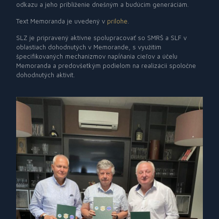
odkazu a jeho priblíženie dnešným a budúcim generáciám.
Text Memoranda je uvedený v
prílohe
.
SLZ je pripravený aktívne spolupracovať so SMRŠ a SLF v
oblastiach dohodnutých v Memorande, s využitím
špecifikovaných mechanizmov napĺňania cieľov a účelu
Memoranda a predovšetkým podielom na realizácii spoločne
dohodnutých aktivít.