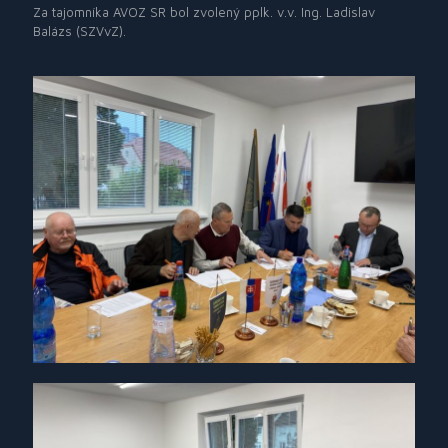
Za tajomníka AVOZ SR bol zvolený pplk. v.v. Ing. Ladislav
Balázs (SZVvZ).