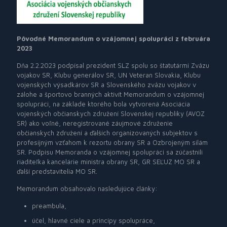
Pôvodné Memorandum o vzájomnej spolupráci z februára
2023
Dňa 2.2.2023 podpísal prezident SLZ spolu so štatutármi Zväzu
vojakov SR, Klubu generálov SR, UN Veteran Slovakia, Klubu
vojenských výsadkárov SR a Slovenského zväzu vojakov v
zálohe a športovo branných aktivít Memorandum o vzájomnej
spolupráci, na základe ktorého bola vytvorená Asociácia
vojenských občianskych združení Slovenskej republiky (AVOZ
SR) ako voľné, neregistrované záujmové združenie
občianskych združení a ďalších organizovaných subjektov s
profesijným vzťahom k rezortu obrany SR a Ozbrojeným silám
SR. Podpisu Memoranda o vzájomnej spolupráci sa zúčastnili
riaditeľka kancelárie ministra obrany SR, GR SEĽUZ MO SR a
ďalší predstavitelia MO SR.
Memorandum obsahovalo nasledujúce články:
preambula,
účel, hlavné ciele a princípy spolupráce,