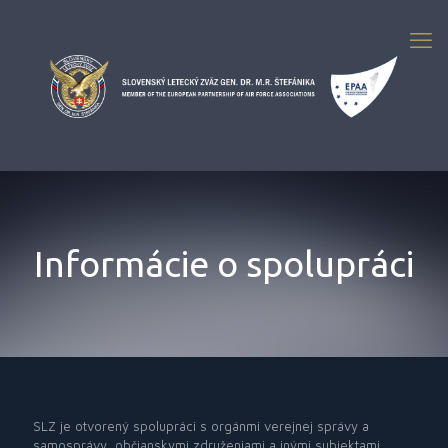
Informácie o spolupráci
SLZ je otvorený spolupráci s orgánmi verejnej správy a
samosprávy, občianskymi združeniami a inými subjektami.