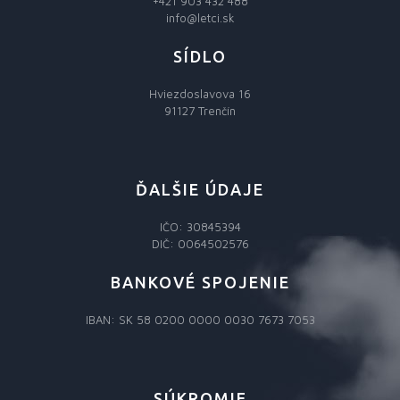
+421 903 432 488
info@letci.sk
SÍDLO
Hviezdoslavova 16
91127 Trenčín
ĎALŠIE ÚDAJE
IČO: 30845394
DIČ: 0064502576
BANKOVÉ SPOJENIE
IBAN: SK 58 0200 0000 0030 7673 7053
SÚKROMIE