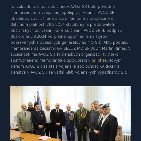
Na základe požiadaviek členov AVOZ SR bolo pôvodné
Memorandum o vzájomnej spolupráci v rámci AVOZ SR
obsahovo zostručnené a sprehľadnené a podpísané s
dátumom platnosti 29.2.2024 štatutárnymi predstaviteľmi
občianskych združení, ktoré sú členmi AVOZ SR (k podpisu
došlo dňa 5.3.2024 po pietnej spomienke na štyroch
popravených slovenských generálov na MO SR). Aktu podpisu
Memoranda sa zúčastnil GR SEĽUZ MO SR JUDr. Martin Rímeš. V
súčasnosti má AVOZ SR 11 členských organizácií (viď text
zostručneného Memoranda o spolupráci v
prílohe
). Novým
členom AVOZ SR sa stala Vojenská spoločnosť KARPATY a
členstva v AVOZ SR sa vzdal Klub vojenských výsadkárov SR.