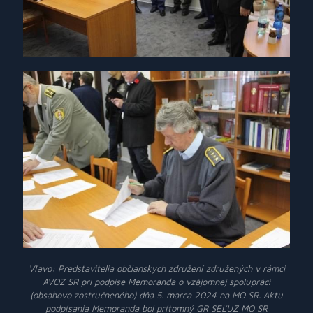
Vľavo: Predstavitelia občianskych združení združených v rámci
AVOZ SR pri podpise Memoranda o vzájomnej spolupráci
(obsahovo zostručneného) dňa 5. marca 2024 na MO SR. Aktu
podpísania Memoranda bol prítomný GR SEĽUZ MO SR