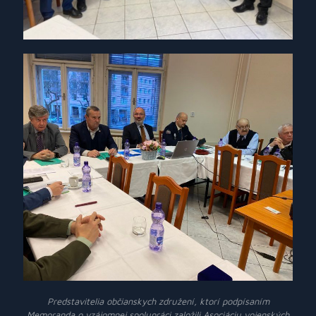
Predstavitelia občianskych združení, ktorí podpísaním
Memoranda o vzájomnej spolupráci založili Asociáciu vojenských