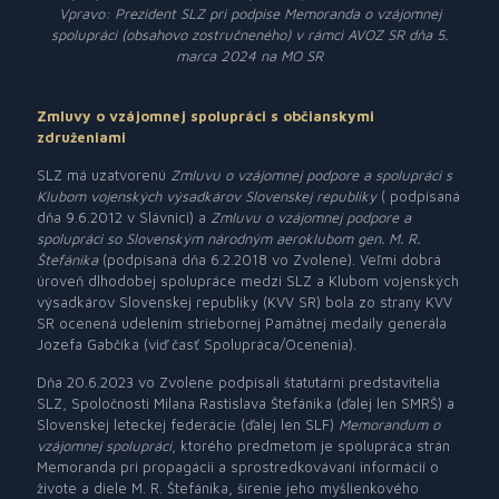
Vpravo: Prezident SLZ pri podpise Memoranda o vzájomnej
spolupráci (obsahovo zostručneného) v rámci AVOZ SR dňa 5.
marca 2024 na MO SR
Zmluvy o vzájomnej spolupráci s občianskymi
združeniami
SLZ má uzatvorenú
Zmluvu o vzájomnej podpore a spolupráci s
Klubom vojenských výsadkárov Slovenskej republiky
( podpísaná
dňa 9.6.2012 v Slávnici) a
Zmluvu o vzájomnej podpore a
spolupráci so Slovenským národným aeroklubom gen. M. R.
Štefánika
(podpísaná dňa 6.2.2018 vo Zvolene). Veľmi dobrá
úroveň dlhodobej spolupráce medzi SLZ a Klubom vojenských
výsadkárov Slovenskej republiky (KVV SR) bola zo strany KVV
SR ocenená udelením striebornej Pamätnej medaily generála
Jozefa Gabčíka (viď časť Spolupráca/Ocenenia).
Dňa 20.6.2023 vo Zvolene podpísali štatutárni predstavitelia
SLZ, Spoločnosti Milana Rastislava Štefánika (ďalej len SMRŠ) a
Slovenskej leteckej federácie (ďalej len SLF)
Memorandum o
vzájomnej spolupráci
, ktorého predmetom je spolupráca strán
Memoranda pri propagácii a sprostredkovávaní informácií o
živote a diele M. R. Štefánika, šírenie jeho myšlienkového