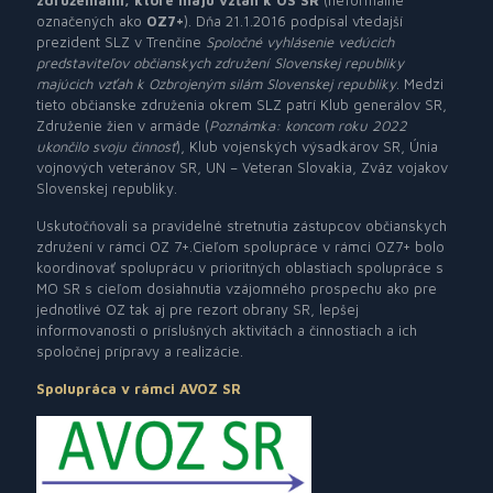
združeniami, ktoré majú vzťah k OS SR
(neformálne
označených ako
OZ7+
). Dňa 21.1.2016 podpísal vtedajší
prezident SLZ v Trenčíne
Spoločné vyhlásenie vedúcich
predstaviteľov občianskych združení Slovenskej republiky
majúcich vzťah k Ozbrojeným silám Slovenskej republiky
. Medzi
tieto občianske združenia okrem SLZ patrí Klub generálov SR,
Združenie žien v armáde (
Poznámka: koncom roku 2022
ukončilo svoju činnosť
), Klub vojenských výsadkárov SR, Únia
vojnových veteránov SR, UN – Veteran Slovakia, Zväz vojakov
Slovenskej republiky.
Uskutočňovali sa pravidelné stretnutia zástupcov občianskych
združení v rámci OZ 7+.Cieľom spolupráce v rámci OZ7+ bolo
koordinovať spoluprácu v prioritných oblastiach spolupráce s
MO SR s cieľom dosiahnutia vzájomného prospechu ako pre
jednotlivé OZ tak aj pre rezort obrany SR, lepšej
informovanosti o príslušných aktivitách a činnostiach a ich
spoločnej prípravy a realizácie.
Spolupráca v rámci AVOZ SR