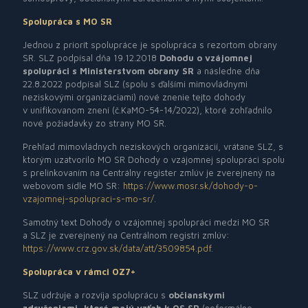
Spolupráca s MO SR
Jednou z priorít spolupráce je spolupráca s rezortom obrany
SR. SLZ podpísal dňa 19.12.2018
Dohodu o vzájomnej
spolupráci s Ministerstvom obrany SR
a následne dňa
22.8.2022 podpísal SLZ (spolu s ďalšími mimovládnymi
neziskovými organizáciami) nové znenie tejto dohody
v unifikovanom znení (č.KaMO-54-14/2022), ktoré zohľadnilo
nové požiadavky zo strany MO SR.
Prehľad mimovládnych neziskových organizácií, vrátane SLZ, s
ktorým uzatvorilo MO SR Dohody o vzájomnej spolupráci spolu
s prelinkovaním na Centrálny register zmlúv je zverejnený na
webovom sídle MO SR:
https://www.mosr.sk/dohody-o-
vzajomnej-spolupraci-s-mo-sr/
.
Samotný text Dohody o vzájomnej spolupráci medzi MO SR
a SLZ je zverejnený na Centrálnom registri zmlúv:
https://www.crz.gov.sk/data/att/3509854.pdf
.
Spolupráca v rámci OZ7+
SLZ udržuje a rozvíja spoluprácu s
občianskymi