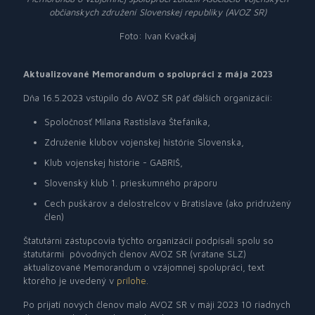
občianskych združení Slovenskej republiky (AVOZ SR)
Foto: Ivan Kvačkaj
Aktualizované Memorandum o spolupráci z mája 2023
Dňa 16.5.2023 vstúpilo do AVOZ SR päť ďalších organizácií:
Spoločnosť Milana Rastislava Štefánika,
Združenie klubov vojenskej histórie Slovenska,
Klub vojenskej histórie - GABRIŠ,
Slovenský klub 1. prieskumného práporu
Cech puškárov a delostrelcov v Bratislave (ako pridružený
člen)
Štatutárni zástupcovia týchto organizácií podpísali spolu so
štatutármi pôvodných členov AVOZ SR (vrátane SLZ)
aktualizované Memorandum o vzájomnej spolupráci, text
ktorého je uvedený v
prílohe
.
Po prijatí nových členov malo AVOZ SR v máji 2023 10 riadnych