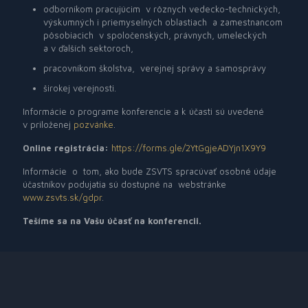
odborníkom pracujúcim
v rôznych vedecko-technických,
výskumných i priemyselných oblastiach
a zamestnancom
pôsobiacich
v spoločenských, právnych, umeleckých
a v ďalších sektoroch,
pracovníkom školstva, verejnej správy a samosprávy
širokej verejnosti.
Informácie o programe konferencie a k účasti sú uvedené
v priloženej
pozvánke
.
Online registrácia:
https://forms.gle/2YtGgjeADYjn1X9Y9
Informácie
o
tom, ako bude ZSVTS spracúvať osobné údaje
účastníkov podujatia sú dostupné na
webstránke
www.zsvts.sk/gdpr
.
Tešíme sa na Vašu účasť na konferencii.