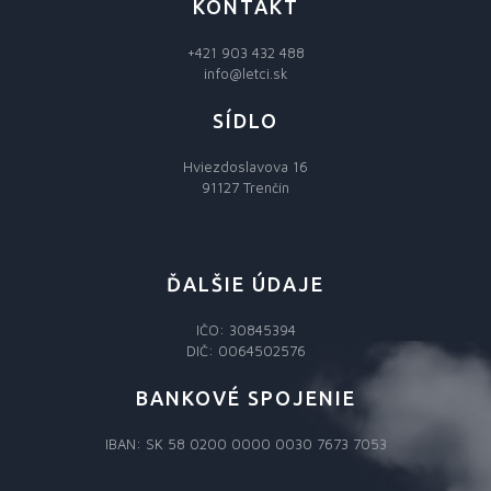
KONTAKT
+421 903 432 488
info@letci.sk
SÍDLO
Hviezdoslavova 16
91127 Trenčín
ĎALŠIE ÚDAJE
IČO: 30845394
DIČ: 0064502576
BANKOVÉ SPOJENIE
IBAN: SK 58 0200 0000 0030 7673 7053