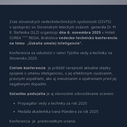
Zväz slovenských vedeckotechnických spoločností (ZSVTS)
v spolupráci so Slovenským leteckým zväzom
generála Dr. M.
R. Štefánika (SLZ) organizujú
dňa
6. novembra 2025
v Hoteli
SOREA **** REGIA, Bratislava
vedecko-technickú konferenciu
na tému
„Úskalia umelej inteligencie“.
Konferencia sa uskutoční v rámci Týždňa vedy a techniky na
Slovensku 2025.
Cieľom konferencie
je priblížiť verejnosti aktuálne otázky
spojené s umelou inteligenciou, s jej efektívnym využívaním,
právnymi aspektami, ako aj zneužívaním a opatreniami pred jej
negatívnymi dopadmi.
Súčasťou podujatia
je aj slávnostné odovzdávanie ocenení:
Propagátor vedy a techniky za rok 2025
Medaila akademika Ivana Plandera za rok 2025
Konferencia
je
predovšetkým určená: