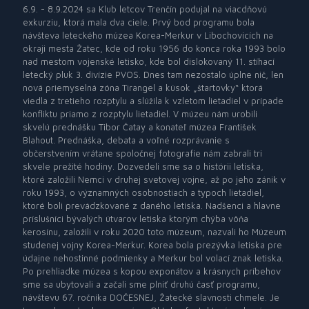
6.9. - 8.9.2024 sa Klub letcov Trenčín podujal na viacdňovú
exkurziu, ktorá mala dva ciele. Prvý bod programu bola
návšteva leteckého múzea Korea-Merkur v Libochovicích na
okraji mesta Žatec, kde od roku 1956 do konca roka 1993 bolo
nad mestom vojenské letisko, kde bol dislokovaný 11. stíhací
letecký pluk 3. divízie PVOS. Dnes tam nezostalo úplne nič, len
nová priemyselná zóna Tirangel a kúsok „štartovky“ ktorá
viedla z tretieho rozptylu a slúžila k vzletom lietadiel v prípade
konfliktu priamo z rozptylu lietadiel. V múzeu nám urobili
skvelú prednášku Tibor Čatay a konateľ múzea František
Blahout. Prednáška, debata a voľné rozprávanie s
občerstvením vrátane spoločnej fotografie nám zabrali tri
skvele prežité hodiny. Dozvedeli sme sa o histórii letiska,
ktoré založili Nemci v druhej svetovej vojne, až po jeho zánik v
roku 1993, o významných osobnostiach a typoch lietadiel,
ktoré boli prevádzkované z daného letiska. Nadšenci a hlavne
príslušníci bývalých útvarov letiska ktorým chýba vôňa
kerosínu, založili v roku 2020 toto múzeum, nazvali ho Múzeum
studenej vojny Korea-Merkur. Korea bola prezývka letiska pre
údajne nehostinné podmienky a Merkur bol volací znak letiska.
Po prehliadke múzea s kopou exponátov a krásnych príbehov
sme sa ubytovali a začali sme plniť druhú časť programu,
návštevu 67. ročníka DOČESNEJ, Žatecké slavnosti chmele. Je