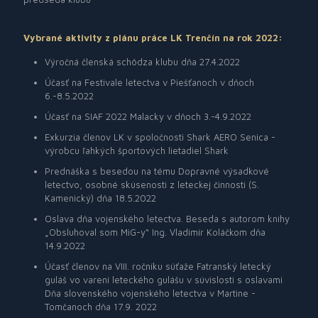
Vybrané aktivity z plánu práce LK Trenčín na rok 2022:
Výročná členská schôdza klubu dňa 27.4.2022
Účasť na Festivale letectva v Piešťanoch v dňoch
6.-8.5.2022
Účasť na SIAF 2022 Malacky v dňoch 3.-4.9.2022
Exkurzia členov LK v spoločnosti Shark AERO Senica -
výrobcu ľahkých športových lietadiel Shark
Prednáška s besedou na tému Dopravné výsadkové
letectvo, osobné skúsenosti z leteckej činnosti (S.
Kamenický) dňa 18.5.2022
Oslava dňa vojenského letectva. Beseda s autorom knihy
„Obsluhoval som MiG-y“ Ing. Vladimír Koláčkom dňa
14.9.2022
Účasť členov na VIII. ročníku súťaže Fatranský letecký
guláš vo varení leteckého gulášu v súvislosti s oslavami
Dňa slovenského vojenského letectva v Martine -
Tomčanoch dňa 17.9. 2022