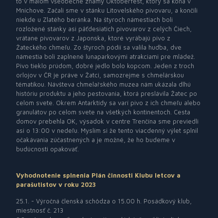
to v malom všeobecne známy Oktoberfest, ktorý sa koná v
Mníchove. Začali sme v stánku Litovelského pivovaru, a končili
niekde u Zlatého beránka. Na štyroch námestiach boli
rozložené stánky asi päťdesiatich pivovarov z celých Čiech,
vrátane pivovarov z Japonska, ktoré vyrábajú pivo z
Žateckého chmeľu. Zo štyroch pódií sa valila hudba, dve
námestia boli zaplnené lunaparkovými atrakciami pre mládež.
Pivo tieklo prúdom, dobré jedlo bolo kopcom. Jeden z troch
orlojov v ČR je práve v Žatci, samozrejme s chmelárskou
tématikou. Návšteva chmelařského muzea nám ukázala dlhú
históriu produktu a jeho pestovania, ktorá preslávila Žatec po
celom svete. Okrem Antarktídy sa varí pivo z ich chmeľu alebo
granulátov po celom svete na všetkých kontinentoch. Cesta
domov prebehla OK, výsadok v centre Trenčína sme previedli
asi o 13:00 v nedeľu. Myslím si že tento viacdenný výlet splnil
očakávania zúčastnených a je možné, že ho budeme v
budúcnosti opakovať.
Vyhodnotenie splnenia Plán činnosti Klubu letcov a
parašutistov v roku 2023
25.1. - Výročná členská schôdza o 15.00 h. Posádkový klub,
miestnosť č. 213