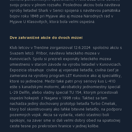
svoju prácu v plnom rozsahu. Poslednou akciou bola návšteva
výroby lietadiel Shark v Senici spojená s návštevou pamätníka
bojov roku 1848 pri Myjave ako aj múzea Národných rád v
Myjave U Klasovitých, ktorá bola veľmi úspešná.
Dve zahraničné akcie do dvoch múzeí
Klub letcov v Trenčíne zorganizoval 12.6.2024
spoločnú akciu s
Svazem letc
ů
Příbor, návštevu leteckého múzea v
Kunoviciach. Spolu si prezreli exponáty leteckého múzea
umiestnenú v starom závode na výrobu lietadiel v Kunoviciach.
Expozícia obsahuje
civilné aj vojenské lietadlá, civilná časť je
zameraná na výrobný program LET Kunovice ako aj špecialitky,
ktoré sú jedinečné. Medzi také patrí prvý sériový kus L-410
ešte s kanadskými motormi, akrobatický jednomiestny špeciál
L-29 Delfín, alebo vládny špeciál TU 154, ktorým pricestovali
úspešní hokejisti
z Nagana v 1998 roku. Taktiež sa tam
nachádza jediný dochovaný prototyp lietadla Turbo Čmeliak,
ktorý bol skonštruovaný ako ľahké bitevné lietadlo, na podporu
pozemných vojsk. Akcia sa vydarila, všetci účastníci boli
spokojní, na záver sme si dali veľmi dobrý obed na spiatočnej
ceste tesne po prekročení hranice v jednej kolibe.