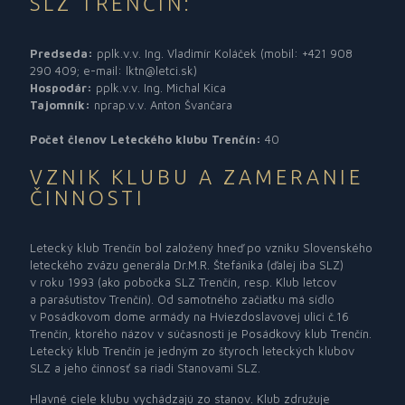
SLZ TRENČÍN:
Predseda:
pplk.v.v. Ing. Vladimír Koláček (mobil: +421 908
290 409; e-mail: lktn@letci.sk)
Hospodár:
pplk.v.v. Ing. Michal Kica
Tajomník:
nprap.v.v. Anton Švančara
Počet členov Leteckého klubu Trenčín:
40
VZNIK KLUBU A ZAMERANIE
ČINNOSTI
Letecký klub Trenčín bol založený hneď po vzniku Slovenského
leteckého zväzu generála Dr.M.R. Štefánika (ďalej iba SLZ)
v roku 1993 (ako pobočka SLZ Trenčín, resp. Klub letcov
a parašutistov Trenčín). Od samotného začiatku má sídlo
v Posádkovom dome armády na Hviezdoslavovej ulici č.16
Trenčín, ktorého názov v súčasnosti je Posádkový klub Trenčín.
Letecký klub Trenčín je jedným zo štyroch leteckých klubov
SLZ a jeho činnosť sa riadi Stanovami SLZ.
Hlavné ciele klubu vychádzajú zo stanov. Klub združuje