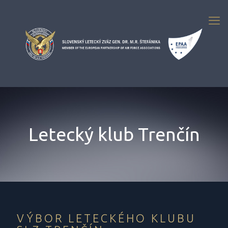
Letecký klub Trenčín
VÝBOR LETECKÉHO KLUBU