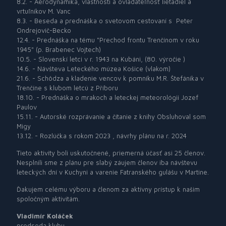
8.2. - Aerodynamika, vlastnosti a ovládateľnosť lietadiel a
vrtuľníkov M. Vanc
8.3. - Beseda a prednáška o svetovom cestovaní s Peter
Ondrejovič-Becko
12.4. - Prednáška na tému "Prechod frontu Trenčínom v roku
1945" (p. Brabenec Vojtech)
10.5. - Slovenskí letci v r. 1943 na Kubáni, (80. výročie )
14.6. - Návšteva Leteckého múzea Košice (vlakom)
21.6. - Schôdza a kladenie vencov k pomníku M.R. Štefánika v
Trenčíne s klubom letcú z Příboru
18.10. - Prednáška o mrakoch a leteckej meteorológii Jozef
Paulov
15.11. - Autorské rozprávanie a čítanie z knihy Obsluhoval som
Migy
13.12. - Rozlúčka s rokom 2023 , návrhy plánu na r. 2024
Tieto aktivity boli uskutočnené, priemerná účasť asi 25 členov.
Nesplnili sme z plánu pre slabý záujem členov iba návštevu
leteckých dní v Kuchyni a varenie Fatranského gulášu v Martine.
Ďakujem celému výboru a členom za aktívny prístup k našim
spoločným aktivitám.
Vladimír Koláček
predseda klubu