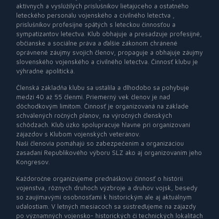
aktívnych a vyslúžilých príslušníkov lietajúceho a ostatného
leteckého personálu vojenského a civilného letectva ,
príslušníkov profesijne spätých s leteckou činnosťou a
sympatizantov letectva. Klub obhajuje a presadzuje profesijné,
občianske a sociálne práva a ďalšie zákonom chránené
oprávnené záujmy svojich členov, propaguje a obhajuje záujmy
slovenského vojenského a civilného letectva. Činnosť klubu je
výhradne apolitická.
Členská základňa klubu sa ustálila a dlhodobo sa pohybuje
medzi 40 až 55 členmi. Priemerný vek členov je nad
dôchodkovým limitom. Činnosť je organizovaná na základe
schválených ročných plánov, na výročných členských
schôdzach. Klub úzko spolupracuje hlavne pri organizovaní
zájazdov s Klubom vojenských veteránov.
Naši členovia pomáhajú so zabezpečením a organizáciou
zasadaní Republikového výboru SLZ ako aj organizovaním jeho
Kongresov.
Každoročne organizujeme prednáškovú činnosť o histórii
vojenstva, rôznych druhoch výzbroje a druhov vojsk, besedy
so zaujímavými osobnosťami k historickým ale aj aktuálnym
udalostiam. V letných mesiacoch sa sústreďujeme na zájazdy
po významných vojensko- historických či technických lokalitách