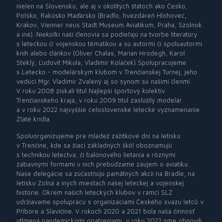
nielen na Slovensku, ale aj v okolitých štátoch ako Česko,
Poľsko, Rakúsko Maďarsko (Bradlo, hvezdáreň Hlohovec,
Krakov, Vienner neus Stadt Museum Aviatikum, Praha, Szolnok
a iné). Niekoľkí naši členovia sa podieľajú na tvorbe literatúry
s leteckou či vojenskou tématikou a sú autormi či spoluautormi
kníh alebo článkov (Oliver Chalas, Marian Hrodegh, Karol
Steklý, Ľudovít Mikula, Vladimír Koláček) Spolupracujeme
s Letecko - modelárskym klubom v Trenčianskej Turnej, jeho
vedúci Mgr. Vladimír Zvalený aj so synom sú našimi členmi.
V roku 2008 získali titul Najlepší športový kolektív
Trenčianskeho kraja, v roku 2009 titul zaslúžilý modelár
a v roku 2022 najvyššie celoslovenské letecké vyznamenanie
Zlaté krídla.
Spoluorganizujeme pre mládež zážitkové dni na letisku
v Trenčíne, kde sa žiaci základných škôl oboznamujú
s technikou letectva, či balónového lietania a rôznymi
zábavnými formami v nich prebúdzame záujem o aviatiku.
Naše delegácie sa zúčastňujú pamätných akcií na Bradle, na
letisku Zolná a iných miestach našej leteckej a vojenskej
histórie. Okrem našich leteckých klubov v rámci SLZ
udržiavame spoluprácu s organizáciami Českého svazu letců v
Příbore a Slavičíne. V rokoch 2020 a 2021 bola naša činnosť
utlmená pandemickými opatreniami, v roku 2022 sme obnovili