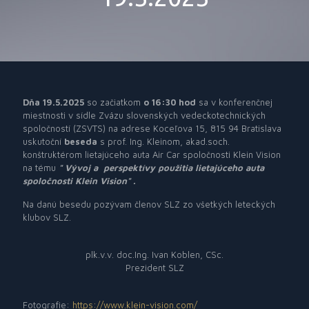
Dňa 19.5.2025
so začiatkom
o 16:30 hod
sa
v konferenčnej
miestnosti v sídle Zväzu slovenských vedeckotechnických
spoločností (ZSVTS) na adrese Koceľova 15, 815 94 Bratislava
uskutoční
beseda
s prof. Ing. Kleinom, akad.soch.
konštruktérom lietajúceho auta Air Car spoločnosti Klein Vision
na tému
" Vývoj a perspektívy použitia lietajúceho auta
spoločnosti Klein Vision" .
Na danú besedu pozývam členov SLZ zo všetkých leteckých
klubov SLZ.
plk.v.v. doc.Ing. Ivan Koblen, CSc.
Prezident SLZ
Fotografie:
https://www.klein-vision.com/