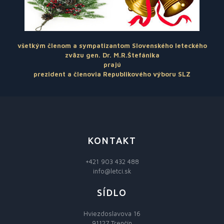
všetkým členom a sympatizantom Slovenského leteckého
zväzu gen. Dr. M.R.Štefánika
prajú
prezident a členovia Republikového výboru SLZ
KONTAKT
+421 903 432 488
info@letci.sk
SÍDLO
Hviezdoslavova 16
91127 Trenčín