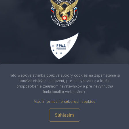
Táto webová stránka používa súbory cookies na zapamätanie si
používateľských nastavení, pre analyzovanie a lepšie
prispôsobenie záujmom návštevníkov a pre nevyhnutnú
funkcionalitu webstránok.
Viac informácií o súboroch cookies
Copyright © 2026
Slovenský letecký zväz generála Dr. M.
R. Štefánika
|
Webová stránka od M-Create
Súhlasím