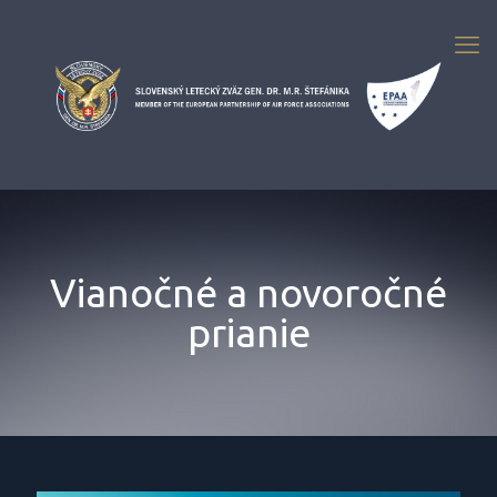
Vianočné a novoročné
prianie