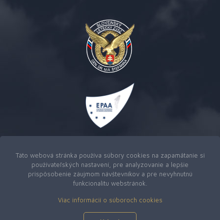
Táto webová stránka používa súbory cookies na zapamätanie si
používateľských nastavení, pre analyzovanie a lepšie
prispôsobenie záujmom návštevníkov a pre nevyhnutnú
funkcionalitu webstránok.
Viac informácií o súboroch cookies
Copyright © 2026
Slovenský letecký zväz generála Dr. M.
R. Štefánika
|
Webová stránka od M-Create