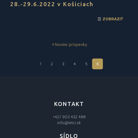
28.-29.6.2022 v Košiciach
ZOBRAZIŤ
Novšie príspevky
1
2
3
4
5
6
KONTAKT
+421 903 432 488
info@letci.sk
SÍDLO