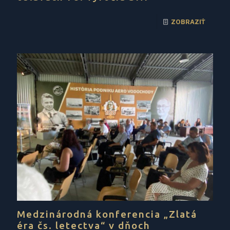
ZOBRAZIŤ
Medzinárodná konferencia „Zlatá
éra čs. letectva“ v dňoch