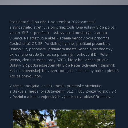
Prezident SLZ sa dňa 1. septembra 2022 zúčastnil
slávnostného stretnutia pri príležitosti Dňa ústavy SR a položil
veniec SLZ k pamätníku Ústavy pred mestským úradom
v Senci. Na stretnutí a akte kladenia vencov bola prítomná
Čestná stráž OS SR. Po štátnej hymne, prečítaní preambuly
Ústavy SR, príhovore primátora mesta Senec a prednostky
okresného úradu Senec sa prítomným prihovoril Dr. Peter
Weiss, člen ústrednej rady SZPB, ktorý bol v čase prijatia
Ústavy SR podpredsedom NR SR a Peter Schvanter, tajomník
Matice slovenskej. Na záver podujatia zaznela hymnická pieseň
Kto za pravdu horí.
V rámci podujatia sa uskutočnilo priateľské stretnutie
a diskusia medzi predstaviteľmi SLZ, klubu Zväzu vojakov SR
v Pezinku a Klubu vojenských výsadkárov, oblasť Bratislava.