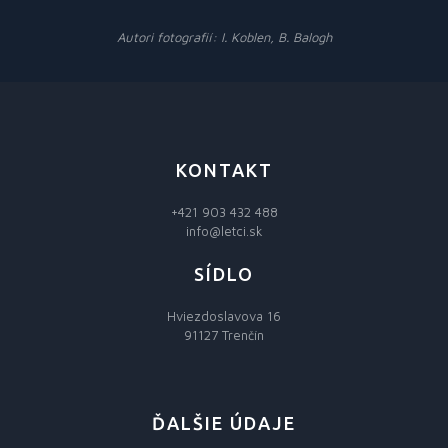
Autori fotografií: I. Koblen, B. Balogh
KONTAKT
+421 903 432 488
info@letci.sk
SÍDLO
Hviezdoslavova 16
91127 Trenčín
ĎALŠIE ÚDAJE