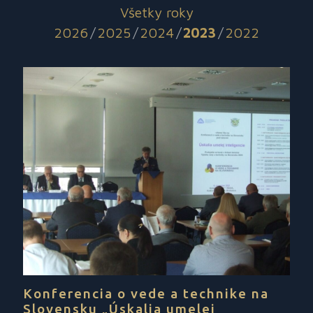
Všetky roky
2026
/
2025
/
2024
/
2023
/
2022
Konferencia o vede a technike na
Slovensku „Úskalia umelej