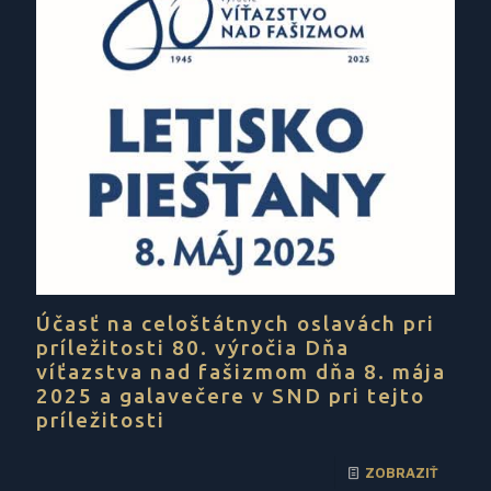
Účasť na celoštátnych oslavách pri
príležitosti 80. výročia Dňa
víťazstva nad fašizmom dňa 8. mája
2025 a galavečere v SND pri tejto
príležitosti
ZOBRAZIŤ