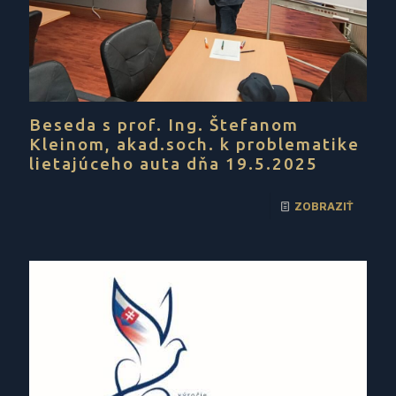
Beseda s prof. Ing. Štefanom
Kleinom, akad.soch. k problematike
lietajúceho auta dňa 19.5.2025
ZOBRAZIŤ