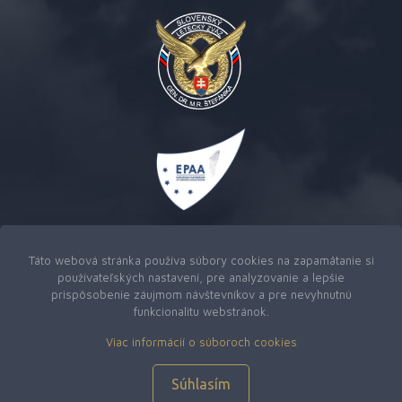
Táto webová stránka používa súbory cookies na zapamätanie si
používateľských nastavení, pre analyzovanie a lepšie
prispôsobenie záujmom návštevníkov a pre nevyhnutnú
funkcionalitu webstránok.
Viac informácií o súboroch cookies
Copyright © 2026
Slovenský letecký zväz generála Dr. M.
R. Štefánika
|
Webová stránka od M-Create
Súhlasím