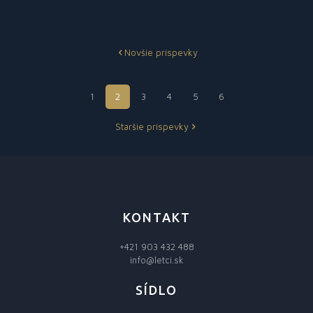
Novšie príspevky
1
2
3
4
5
6
Staršie príspevky
KONTAKT
+421 903 432 488
info@letci.sk
SÍDLO