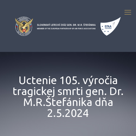
Uctenie 105. výročia
tragickej smrti gen. Dr.
M.R.Štefánika dňa
2.5.2024