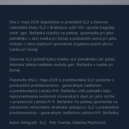
Dňa 2. mája 2024 dopoludnia si prezident SLZ a členovia
Leteckého klubu SLZ v Bratislave uctili 105. výročie tragickej
smrti
gen. Štefánika účasťou na pietnej
spomienke pri jeho
pamätníku v obci Ivanka pri Dunaji a položením venca pri jeho
mohyle v rámci pietnych spomienok organizovaných obcou
Ivanka pri Dunaji.
Členovia SLZ položili kyticu kvetov aj k pamätníčku čat. pilota
Antonína Valeša neďaleko mohyly gen. Štefánika v Ivanke pri
Dunaji.
Popoludní dňa 2. mája 2024 si predstavitelia SLZ spoločne s
predsedom predstavenstva - generálnym riaditeľom
a
predstaviteľmi Letiska M.R. Štefánika uctili pamiatku
tejto
najvýznamnejšej osobnosti slovenských dejín pri jeho soche
v priestoroch Letiska M. R. Štefánika. Po pietnej spomienke sa
uskutočnilo neformálne stretnutie zástupcov SLZ s predsedom
predstavenstva - generálnym riaditeľom Letiska M.R. Štefánika.
Autori fotografií: SLZ,
Petr Švanda, Katarína Machovich