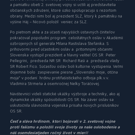
a pamiatku obetí 2. svetovej vojny si uctili aj predstavitelia
občianskych združení, ktoré úzko spolupracujú s rezortom
obrany. Medzi nimi bol aj prezident SLZ, ktorý k pamätníku na
výšine
Háj – Nicovô položil
veniec za SLZ.
Po pietnom akte a za účasti najvyšších ústavných činiteľov
pokračoval popoludní program
celoštátnych osláv v Akadémii
ozbrojených síl generála Milana Rastislava Štefánika. S
príhovormi pred účastníkmi osláv a
prítomnými občanmi
Slovenska vystúpil prezident a hlavný veliteľ OS SR
Peter
Pellegrini,
predseda NR SR
Richard Raši a
predseda vlády
SR Robert Fico. Súčasťou osláv boli kultúrne vystúpenia. Veľmi
dojemné bolo
zaspievanie piesne „Slovensko moje, otčina
moja“ v podaní
hrdinu protifašistického odboja plk.v.v.
Vladimíra Strmeňa a osemročnej Nelky Toráčovej.
Návštevníci videli statické ukážky výzbroje a techniky, ako aj
dynamické ukážky spôsobilostí OS SR. Na záver osláv sa
uskutočnila slávnostná vojenská prísaha nových príslušníkov
OS SR.
Česť a sláva hrdinom, ktorí bojovali v 2. svetovej vojne
proti fašizmu a položili svoje životy za naše oslobodenie a
náš osemdesiatjeden ročný
život v mieri!