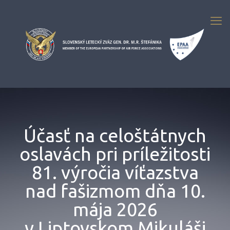
Účasť na celoštátnych
oslavách pri príležitosti
81. výročia víťazstva
nad fašizmom dňa 10.
mája 2026
v Liptovskom Mikuláši