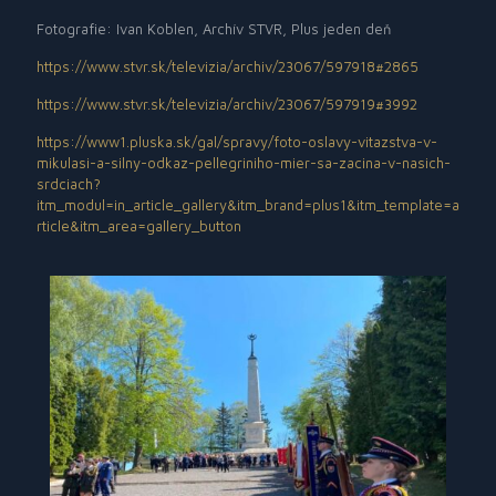
Fotografie: Ivan Koblen, Archív STVR, Plus jeden deň
https://www.stvr.sk/televizia/archiv/23067/597918#2865
https://www.stvr.sk/televizia/archiv/23067/597919#3992
https://www1.pluska.sk/gal/spravy/foto-oslavy-vitazstva-v-
mikulasi-a-silny-odkaz-pellegriniho-mier-sa-zacina-v-nasich-
srdciach?
itm_modul=in_article_gallery&itm_brand=plus1&itm_template=a
rticle&itm_area=gallery_button