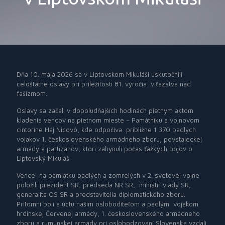
Dňa 10. mája 2026 sa v Liptovskom Mikuláši uskutočnili
celoštátne oslavy pri príležitosti 81. výročia
víťazstva nad
fašizmom.
Oslavy sa začali v dopoludňajších hodinách pietnym aktom
kladenia vencov na pietnom mieste – Pamätníku a vojnovom
cintoríne Háj Nicovô, kde o
dpočíva
približne 1 370 padlých
vojakov 1. československého armádneho zboru, povstaleckej
armády a partizánov, ktorí zahynuli počas ťažkých bojov o
Liptovský Mikuláš.
Vence
na pamiatku padlých a zomrelých v 2. svetovej vojne
položili prezident SR, predseda NR SR,
ministri vlády SR,
generalita OS SR a predstavitelia diplomatického zboru.
Prítomní boli a úctu našim osloboditeľom a padlým
vojakom
hrdinskej Červenej armády,
1. československého armádneho
zboru a rumunskej armády
pri oslobodzovaní Slovenska vzdali