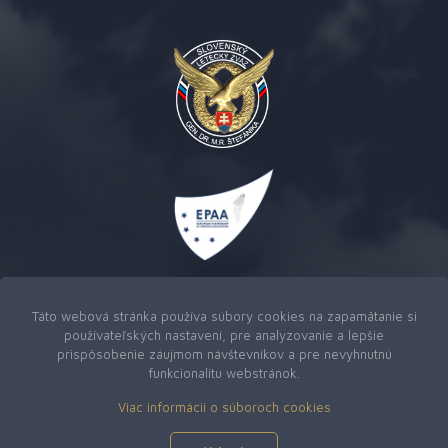
Táto webová stránka používa súbory cookies na zapamätanie si
používateľských nastavení, pre analyzovanie a lepšie
prispôsobenie záujmom návštevníkov a pre nevyhnutnú
funkcionalitu webstránok.
Viac informácií o súboroch cookies
Copyright © 2026
Slovenský letecký zväz generála Dr. M.
R. Štefánika
|
Webová stránka od M-Create