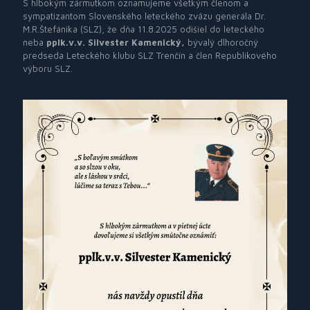
S hlbokým zármutkom oznamujeme všetkým členom a
sympatizantom Slovenského leteckého zväzu generála Dr.
M.R.Štefánika (SLZ),
že dňa 11.8.2025 odišiel do leteckého
neba
pplk.v.v. Silvester Kamenický,
bývalý dlhoročný
predseda Leteckého klubu SLZ Trenčín a člen Republikového
výboru SLZ.