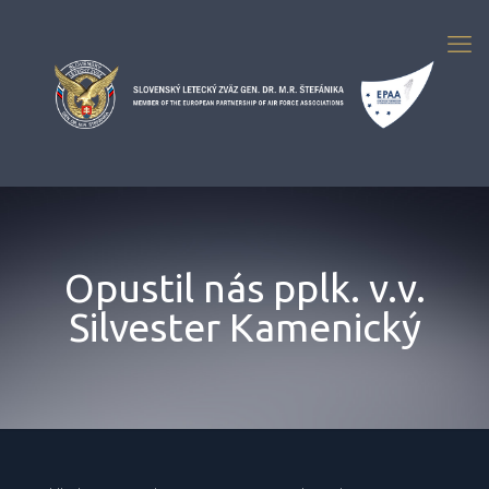
Opustil nás pplk. v.v.
Silvester Kamenický