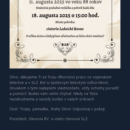
Silvo, ďakujeme Ti za Tvoju
dlhoročnú prácu vo vojenskom
letectve a v SLZ. Bol si špičkovým leteckým odborníkom,
človekom s tými najlepšími vlastnosťami, vždy ochotný poradiť
a pomôcť. Budeš nám veľmi chýbať. Nikdy na Teba
nezabudneme a navždy budeš v našich srdciach.
Česť
Tvojej
pamiatke, drahý Silvo! Odpočívaj v pokoji.
Prezident, členovia RV
a všetci členovia SLZ.