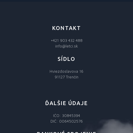
KONTAKT
+421 903 432 488
info@letci.sk
SÍDLO
Hviezdoslavova 16
91127 Trenčín
ĎALŠIE ÚDAJE
IČO: 30845394
DIČ: 0064502576